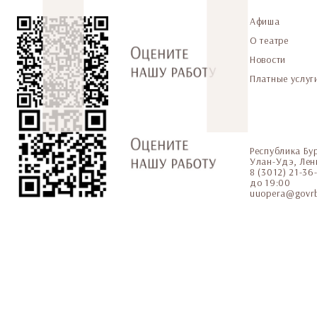
Афиша
О театре
Новости
Платные услуг
Республика Бу
Улан-Удэ, Лен
8 (3012) 21-3
до 19:00
uuopera@govrb