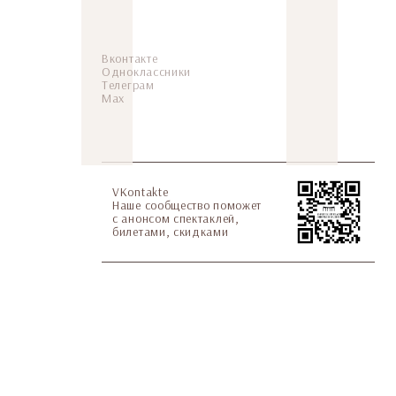
Вконтакте
Одноклассники
Телеграм
Мax
VKontakte
Наше сообщество поможет
с анонсом спектаклей,
билетами, скидками