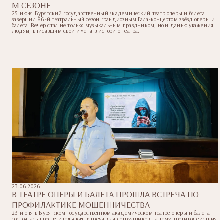
М СЕЗОНЕ
25 июня Бурятский государственный академический театр оперы и балета
завершил 86-й театральный сезон грандиозным Гала-концертом звёзд оперы и
балета. Вечер стал не только музыкальным праздником, но и данью уважения
людям, вписавшим свои имена в историю театра.
23.06.2026
В ТЕАТРЕ ОПЕРЫ И БАЛЕТА ПРОШЛА ВСТРЕЧА ПО
ПРОФИЛАКТИКЕ МОШЕННИЧЕСТВА
23 июня в Бурятском государственном академическом театре оперы и балета
состоялась просветительская встреча для сотрудников на тему противодействия