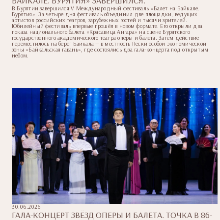
БАЙКАЛЕ. БУРЯТИЯ» ЗАВЕРШИЛСЯ.
В Бурятии завершился V Международный фестиваль «Балет на Байкале.
Бурятия». За четыре дня фестиваль объединил две площадки, ведущих
артистов российских театров, зарубежных гостей и тысячи зрителей.
Юбилейный фестиваль впервые прошёл в новом формате. Его открыли два
показа национального балета «Красавица Ангара» на сцене Бурятского
государственного академического театра оперы и балета. Затем действие
переместилось на берег Байкала — в местность Пески особой экономической
зоны «Байкальская гавань», где состоялись два гала-концерта под открытым
небом.
30.06.2026
ГАЛА-КОНЦЕРТ ЗВЁЗД ОПЕРЫ И БАЛЕТА. ТОЧКА В 86-