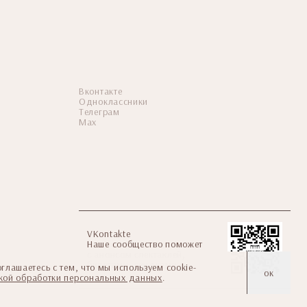
Вконтакте
Одноклассники
Телеграм
Мax
VKontakte
Наше сообщество поможет
с анонсом спектаклей,
билетами, скидками
глашаетесь с тем, что мы используем cookie-
ок
кой обработки персональных данных
.