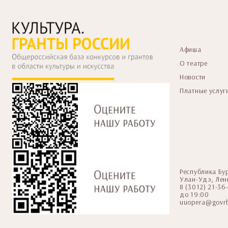
Афиша
О театре
Новости
Платные услуг
Республика Бу
Улан-Удэ, Лен
8 (3012) 21-3
до 19:00
uuopera@govrb