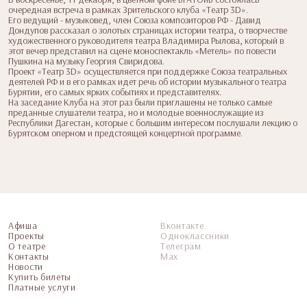
очередная встреча в рамках Зрительского клуба «Театр 3D».
Его ведущий - музыковед, член Союза композиторов РФ - Давид
Дондупов рассказал о золотых страницах истории театра, о творчестве
художественного руководителя театра Владимира Рылова, который в
этот вечер представил на сцене моноспектакль «Метель» по повести
Пушкина на музыку Георгия Свиридова.
Проект «Театр 3D» осуществляется при поддержке Союза театральных
деятелей РФ и в его рамках идет речь об истории музыкального театра
Бурятии, его самых ярких событиях и представителях.
На заседание Клуба на этот раз были приглашены не только самые
преданные слушатели театра, но и молодые военнослужащие из
Республики Дагестан, которые с большим интересом послушали лекцию о
Бурятском оперном и предстоящей концертной программе.
Афиша
Вконтакте
Проекты
Одноклассники
О театре
Телеграм
Контакты
Мax
Новости
Купить билеты
Платные услуги