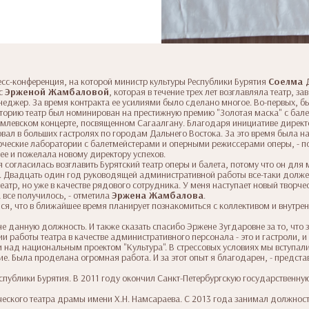
ресс-конференция, на которой министр культуры Республики Бурятия
Соелма 
 с
Эрженой Жамбаловой
, которая в течение трех лет возглавляла театр, за
еджер. За время контракта ее усилиями было сделано многое. Во-первых, б
сторию театр был номинирован на престижную премию "Золотая маска" с бале
ремлевском концерте, посвященном Сагаалгану. Благодаря инициативе директо
вовал в больших гастролях по городам Дальнего Востока. За это время была
рческие лаборатории с балетмейстерами и оперными режиссерами оперы, - 
е и пожелала новому директору успехов.
 согласилась возглавить Бурятский театр оперы и балета, потому что он для 
 Двадцать один год руководящей административной работы все-таки должен 
 театр, но уже в качестве рядового сотрудника. У меня наступает новый творче
все получилось, - отметила
Эржена Жамбалова
.
, что в ближайшее время планирует познакомиться с коллективом и внутрен
е данную должность. И также сказать спасибо Эржене Зугдаровне за то, что 
 работы театра в качестве административного персонала - это и гастроли,
и над национальным проектом "Культура". В стрессовых условиях мы вступали
е. Была проделана огромная работа. И за этот опыт я благодарен, - предст
публики Бурятия. В 2011 году окончил Санкт-Петербургскую государственну
ческого театра драмы имени Х.Н. Намсараева. С 2013 года занимал должнос