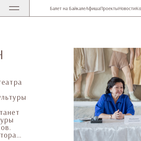
Балет на Байкале
Афиша
Проекты
Новости
Ко
Н
театра
ультуры
танет
туры
ов.
отора…