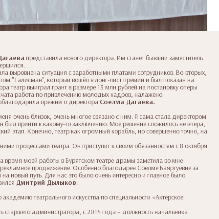
Дагаева
представила нового директора. Им станет бывший заместитель
вершился.
ыла выровнена ситуация с заработными платами сотрудников. Во-вторых,
том "Талисман", который вошёл в лонг-лист премии и был показан на
ра театр выиграл грант в размере 13 млн рублей на постановку оперы
 начата работа по привлечению молодых кадров, налажено
поблагодарила прежнего директора
Соелма Дагаева.
меня очень близок, очень многое связано с ним. Я сама стала директором
был прийти к какому-то заключению. Мое решение сложилось не вчера,
ский этап. Конечно, театр как огромный корабль, но совершенно точно, на
ними процессами театра. Он приступит к своим обязанностям с 8 октября
за время моей работы в Бурятском театре драмы заметила во мне
 и рекламное продвижение. Особенно благодарен Соелме Баяртуевне за
 на новый путь. Для нас это было очень интересно и главное было
авился
Дмитрий Дылыков
.
ю академию театрального искусства по специальности «Актёрское
ть старшего администратора, с 2014 года – должность начальника