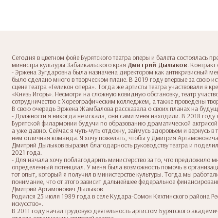
Сегодня в цветном фойе Бурятского театра оперы и балета состоялась п
министра культуры Забайкальского края
Дмитрий Дылыков
. Контракт
- Эржена Зугдаровна была назначена директором как антикризисный мен
было сделано много в творческом плане. В 2019 году впервые за свою и
сцене театра «Геликон опера». Тогда же артисты театра участвовали в к
«Князь Игорь». Несмотря на сложную ковидную обстановку, театр участ
сотрудничество с Хореографическим колледжем, а также проведены тво
В свою очередь Эржена Жамбалова рассказала о своих планах на будуще
- Должности я никогда не искала, они сами меня находили. В 2018 году я
Бурятской филармонии будучи по образованию драматической актрисой.
а уже давно. Сейчас я чуть-чуть отдохну, займусь здоровьем и вернусь в
нем отличная команда. Я хочу пожелать, чтобы у Дмитрия Артамоновича 
Дмитрий Дылыков выразил благодарность руководству театра и поделился
2021 года.
- Для начала хочу поблагодарить министерство за то, что предложило мн
определенный потенциал. У меня была возможность помочь в организации
тот опыт, который я получил в министерстве культуры. Тогда мы работал
понимание, что от этого зависит дальнейшее федеральное финансировани
Дмитрий Артамонович Дылыков
Родился 25 июля 1989 года в селе Кудара-Сомон Кяхтинского района Рес
искусство».
В 2011 году начал трудовую деятельность артистом Бурятского академи
отдела организации зрителей театра.